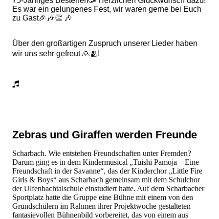
75-Jähriges Bestehen🥳 Herzlichen Glückwunsch dazu!
Es war ein gelungenes Fest, wir waren gerne bei Euch
zu Gast🎉🎶👏 🎶
Über den großartigen Zuspruch unserer Lieder haben
wir uns sehr gefreut 🙏🫂!
Zebras und Giraffen werden Freunde
Scharbach. Wie entstehen Freundschaften unter Fremden?
Darum ging es in dem Kindermusical „Tuishi Pamoja – Eine
Freundschaft in der Savanne“, das der Kinderchor „Little Fire
Girls & Boys“ aus Scharbach gemeinsam mit dem Schulchor
der Ulfenbachtalschule einstudiert hatte. Auf dem Scharbacher
Sportplatz hatte die Gruppe eine Bühne mit einem von den
Grundschülern im Rahmen ihrer Projektwoche gestalteten
fantasievollen Bühnenbild vorbereitet, das von einem aus