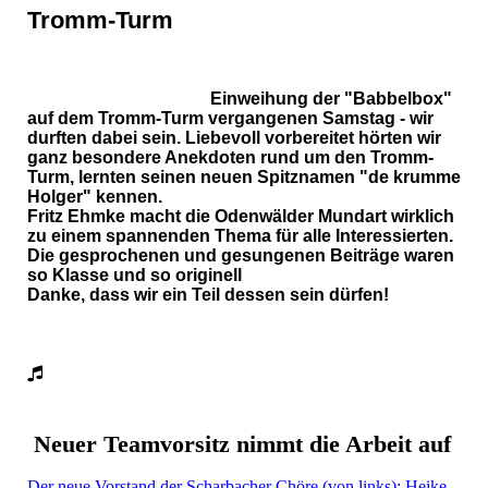
Tromm-Turm
Einweihung der "Babbelbox"
auf dem Tromm-Turm vergangenen Samstag - wir
durften dabei sein. Liebevoll vorbereitet hörten wir
ganz besondere Anekdoten rund um den Tromm-
Turm, lernten seinen neuen Spitznamen "de krumme
Holger" kennen.
Fritz Ehmke macht die Odenwälder Mundart wirklich
zu einem spannenden Thema für alle Interessierten.
Die gesprochenen und gesungenen Beiträge waren
so Klasse und so originell
Danke, dass wir ein Teil dessen sein dürfen!
Neuer Teamvorsitz nimmt die Arbeit auf
Der neue Vorstand der Scharbacher Chöre (von links): Heike