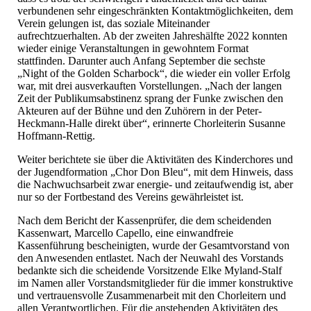
verbundenen sehr eingeschränkten Kontaktmöglichkeiten, dem
Verein gelungen ist, das soziale Miteinander
aufrechtzuerhalten. Ab der zweiten Jahreshälfte 2022 konnten
wieder einige Veranstaltungen in gewohntem Format
stattfinden. Darunter auch Anfang September die sechste
„Night of the Golden Scharbock“, die wieder ein voller Erfolg
war, mit drei ausverkauften Vorstellungen. „Nach der langen
Zeit der Publikumsabstinenz sprang der Funke zwischen den
Akteuren auf der Bühne und den Zuhörern in der Peter-
Heckmann-Halle direkt über“, erinnerte Chorleiterin Susanne
Hoffmann-Rettig.
Weiter berichtete sie über die Aktivitäten des Kinderchores und
der Jugendformation „Chor Don Bleu“, mit dem Hinweis, dass
die Nachwuchsarbeit zwar energie- und zeitaufwendig ist, aber
nur so der Fortbestand des Vereins gewährleistet ist.
Nach dem Bericht der Kassenprüfer, die dem scheidenden
Kassenwart, Marcello Capello, eine einwandfreie
Kassenführung bescheinigten, wurde der Gesamtvorstand von
den Anwesenden entlastet. Nach der Neuwahl des Vorstands
bedankte sich die scheidende Vorsitzende Elke Myland-Stalf
im Namen aller Vorstandsmitglieder für die immer konstruktive
und vertrauensvolle Zusammenarbeit mit den Chorleitern und
allen Verantwortlichen. Für die anstehenden Aktivitäten des