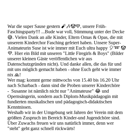
War die super Sause gestern 🧨🎶🤡💜, unsere Früh-
Faschingsparty!!! ...Bude war voll, Stimmung unter der Decke
😅. Vielen Dank an alle Kinder, Eltern Omas & Opas, die mit
unserem Kinderchor Fasching gefeiert haben. Unsere Super-
Animateurin Suse ist wie immer mit Euch ultra happy 🎈➿ 🤡
💜. Hier ein Bild mit unseren "Little Firegirls & Boys" (Bilder
unserer kleinen Gäste veröffentlichen wir aus
Datenschutzgründen nicht). Und danke allen, die das für und
mit uns möglich gemacht haben - ohne Euch geht wie immer
nix 🙏!
Wer mag: kommt gerne mittwochs von 15.40 bis 16.20 Uhr
nach Scharbach - dann sind die Proben unserer Kinderchöre
- Susanne ist nämlich nicht nur "Animateuse" 😂 und
Opernsängerin, sondern auch Diplom-Musikpädagogin mit
fundierten musikalischen und pädagogisch-didaktischen
Kenntnissen.
Weshalb wir in der Umgebung seit Jahren der Verein mit dem
größten Zuspruch im Bereich Kinder-und Jugendchöre sind.
Über Zuwachs freuen wir uns natürlich immer, denn wer
"steht" geht ganz schnell rückwärts!