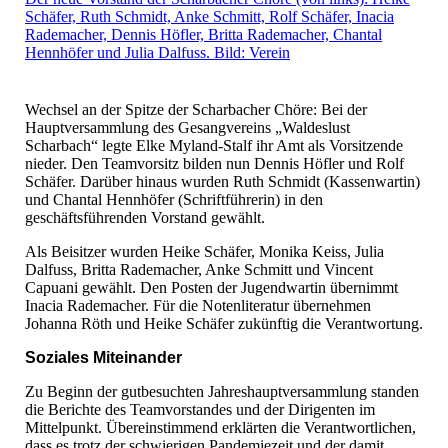
Schäfer, Ruth Schmidt, Anke Schmitt, Rolf Schäfer, Inacia
Rademacher, Dennis Höfler, Britta Rademacher, Chantal
Hennhöfer und Julia Dalfuss. Bild: Verein
Wechsel an der Spitze der Scharbacher Chöre: Bei der
Hauptversammlung des Gesangvereins „Waldeslust
Scharbach“ legte Elke Myland-Stalf ihr Amt als Vorsitzende
nieder. Den Teamvorsitz bilden nun Dennis Höfler und Rolf
Schäfer. Darüber hinaus wurden Ruth Schmidt (Kassenwartin)
und Chantal Hennhöfer (Schriftführerin) in den
geschäftsführenden Vorstand gewählt.
Als Beisitzer wurden Heike Schäfer, Monika Keiss, Julia
Dalfuss, Britta Rademacher, Anke Schmitt und Vincent
Capuani gewählt. Den Posten der Jugendwartin übernimmt
Inacia Rademacher. Für die Notenliteratur übernehmen
Johanna Röth und Heike Schäfer zukünftig die Verantwortung.
Soziales Miteinander
Zu Beginn der gutbesuchten Jahreshauptversammlung standen
die Berichte des Teamvorstandes und der Dirigenten im
Mittelpunkt. Übereinstimmend erklärten die Verantwortlichen,
dass es trotz der schwierigen Pandemiezeit und der damit